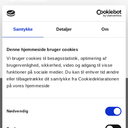
Share this entry
Samtykke
Detaljer
Om
Denne hjemmeside bruger cookies
Vi bruger cookies til besøgsstatistik, optimering af
brugervenlighed, sikkerhed, video og adgang til visse
funktioner på sociale medier. Du kan til enhver tid ændre
eller tilbagetrække dit samtykke fra Cookiedeklarationen
på vores hjemmeside
OM PORTALEN
Geotermi WebGIS-portalen er en interaktiv kortbaseret
Samtykkevalg
geotermi portal som henvender sig til fjernvarmeselskaber,
Nødvendig
kommuner og andre med interesse i etablering af geotermisk
varmeforsyning.