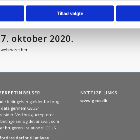
telse af den geotermiske energi.
Tillad valgte
det nogle ”Best practice” rapporter m. fl.
Klik her for at læse mere
7. oktober 2020.
webinaret her
GERBETINGELSER
NYTTIGE LINKS
www.geus.dk
nde betingelser gælder for brug
ie data gennem GEUS'
esider. Ved brug accepterer
 betingelser og det ansvar, som
er brugeren i relation til GEUS.
fordres derfor til at læse