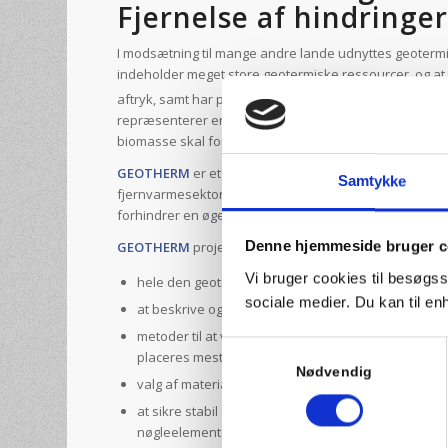
Fjernelse af hindringer
I modsætning til mange andre lande udnyttes geotermi
indeholder meget store geotermiske ressourcer, og a
aftryk, samt har potentiale til at bidrage betydeligt t
repræsenterer en stor samfundsmæssig værdi, og nett
biomasse skal fortrænges af bæredygtig varmeproduk
GEOTHERM
er et forskningsprojekt støttet af Innova
Samtykke
fjernvarmesektoren. Projektets formål er at afhjælpe 
forhindrer en øget brug af den geotermiske ressource 
GEOTHERM
projektet fokuserer på:
Denne hjemmeside bruger c
Vi bruger cookies til besøgss
hele den geotermiske livscyklus.
sociale medier. Du kan til e
at beskrive og forstå det geotermiske saltvands kred
metoder til at vurdere et geotermisk reservoirs 
Samtykkevalg
placeres mest hensigtsmæssigt for at sikre en lang
Nødvendig
valg af materialer til boringer og overfladeinstall
at sikre stabil drift og realisering af kommercielle
nøgleelementer for udnyttelse af geotermisk energi 