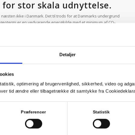
 for stor skala udnyttelse.
 næsten ikke i Danmark. Det til trods for at Danmarks undergrund
t geotermi er en vedvarende energikilde med et minimum af CO
2
il den grønne omstilling. Det udbredte fjernvarmenet i Danmark
et kan bringes i anvendelse ved brug af geotermisk varme, hvis
tion.
tionsfonden og med partnere fra forskningsverden, industri og
Detaljer
og fjerne geologiske, tekniske og kommercielle barrierer, som
i fjernvarmestrukturen.
ookies
tatistik, optimering af brugervenlighed, sikkerhed, video og adgan
nhver tid ændre eller tilbagetrække dit samtykke fra Cookiedekl
sløb fra reservoir til anlægget på overfladen og tilbage til reservoiret.
sammensætning og ydeevne i nye interesseområder og hvordan boringer
 levetid af det geotermiske anlæg.
Præferencer
Statistik
ationer for at minimere korrosion, mineraludfældning mm.
 rentable geotermiske projekter ved at beskrive de styrende
og for optimal integration i fjernvarme-infrastrukturen.