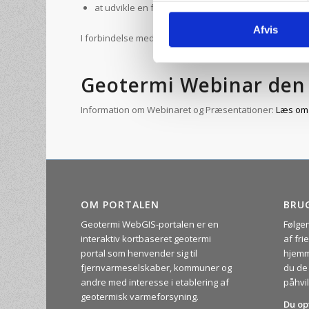
at udvikle en forretningsmodel for storskala udnyt
Afvis
I forbindelse med projektet er der blandt andet udarbej
Geotermi Webinar den 
Information om Webinaret og Præsentationer:
Læs om 
OM PORTALEN
BRU
Geotermi WebGIS-portalen er en
Følge
interaktiv kortbaseret geotermi
af fr
portal som henvender sig til
hjemm
fjernvarmeselskaber, kommuner og
du de
andre med interesse i etablering af
påhvil
geotermisk varmeforsyning.
Du op