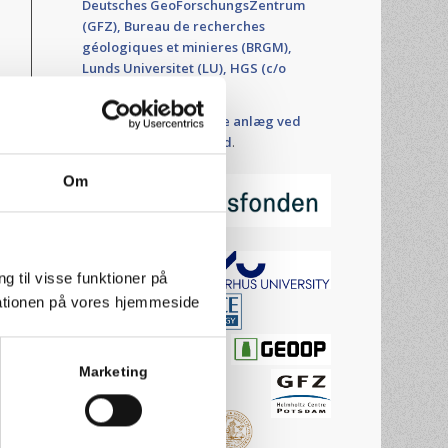
Deutsches GeoForschungsZentrum
(GFZ), Bureau de recherches
géologiques et minieres (BRGM),
Lunds Universitet (LU), HGS (c/o
HOFOR Fjernvarme)
,
samt de to
geotermiske anlæg ved
Sønderborg og Thisted
.
Om
g til visse funktioner på
arationen på vores hjemmeside
Marketing