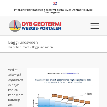
Interaktiv kortbaseret geotermi portal over Danmarks dybe
undergrund
Baggrundsviden
Du er her:
Start
/
Baggrundsviden
Ved at
klikke på
rapporten
til højre
,
kan du
læse mere
udførligt
om