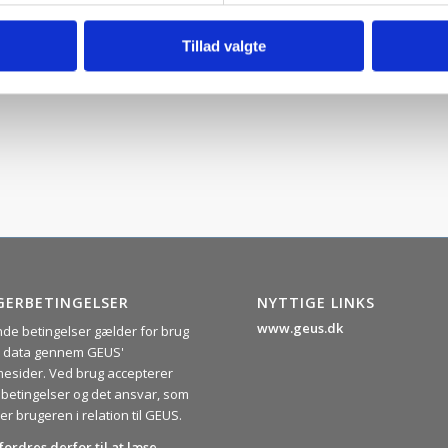
Tillad valgte
GERBETINGELSER
NYTTIGE LINKS
www.geus.dk
nde betingelser gælder for brug
ie data gennem GEUS'
esider. Ved brug accepterer
 betingelser og det ansvar, som
er brugeren i relation til GEUS.
fordres derfor til at læse