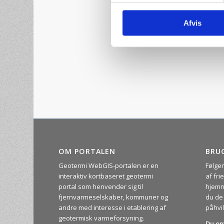
Afvis
OM PORTALEN
BRU
Geotermi WebGIS-portalen er en
Følge
interaktiv kortbaseret geotermi
af fr
portal som henvender sig til
hjemm
fjernvarmeselskaber, kommuner og
du de
andre med interesse i etablering af
påhvil
geotermisk varmeforsyning.
Du op