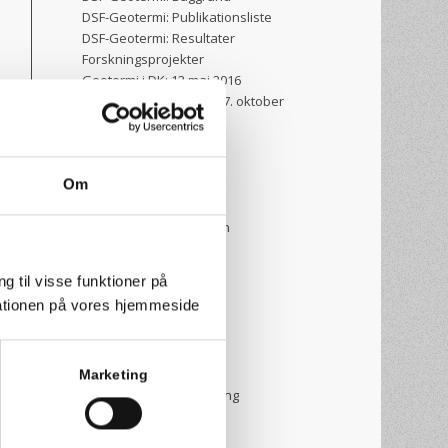
DSF-Geotermi: Publikationsliste
DSF-Geotermi: Resultater
Forskningsprojekter
Geotermi i DK: 12 maj 2016
Geotermi-webinar den 7. oktober
GEOTHERM
HTML_TekstKortportal
Interaktive kort
Om
Introduktion
Kontakt
Møder for Følgegruppen
Nyhedsbreve
Om DybGeotermi
g til visse funktioner på
Privacy policy
arationen på vores hjemmeside
Privatlivspolitik
Præsentationer
Publikationer
TEST SIDE
Marketing
Tilgængelighedserklæring
Varmelagring
Vejledninger