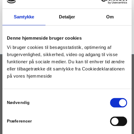
Samtykke
Detaljer
Om
Denne hjemmeside bruger cookies
Vi bruger cookies til besøgsstatistik, optimering af
brugervenlighed, sikkerhed, video og adgang til visse
funktioner på sociale medier. Du kan til enhver tid ændre
eller tilbagetrække dit samtykke fra Cookiedeklarationen
OM PORTALEN
på vores hjemmeside
Geotermi WebGIS-portalen er en interaktiv kortbaseret
geotermi portal som henvender sig til fjernvarmeselskaber,
kommuner og andre med interesse i etablering af geotermisk
Samtykkevalg
varmeforsyning.
Nødvendig
Præferencer