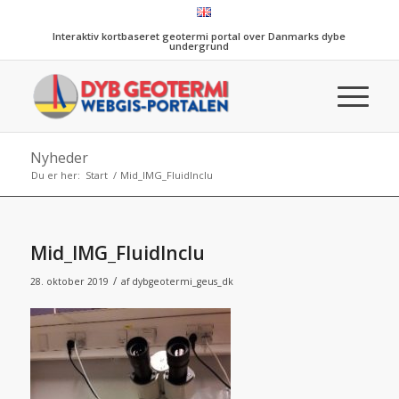
Interaktiv kortbaseret geotermi portal over Danmarks dybe
undergrund
Nyheder
Du er her:
Start
/
Mid_IMG_FluidInclu
Mid_IMG_FluidInclu
/
28. oktober 2019
af
dybgeotermi_geus_dk