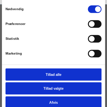
Samtykkevalg
Nødvendig
OM PORTALEN
Præferencer
Geotermi WebGIS-portalen er en interaktiv kortbaseret
geotermi portal som henvender sig til fjernvarmeselskaber,
kommuner og andre med interesse i etablering af geotermisk
Statistik
varmeforsyning.
Marketing
BRUGERBETINGELSER
Tillad alle
Følgende betingelser gælder for brug af frie data gennem
GEUS' hjemmesider. Ved brug accepterer du de betingelser og
det ansvar, som påhviler brugeren i relation til GEUS.
Tillad valgte
Du opfordres derfor til at læse mere her om betingelserne,
inden data benyttes
Afvis