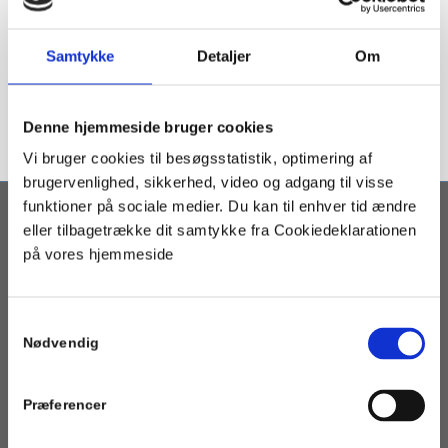
Samtykke
Detaljer
Om
Denne hjemmeside bruger cookies
Vi bruger cookies til besøgsstatistik, optimering af
brugervenlighed, sikkerhed, video og adgang til visse
funktioner på sociale medier. Du kan til enhver tid ændre
eller tilbagetrække dit samtykke fra Cookiedeklarationen
OM PORTALEN
på vores hjemmeside
Geotermi WebGIS-portalen er en interaktiv kortbaseret
geotermi portal som henvender sig til fjernvarmeselskaber,
kommuner og andre med interesse i etablering af geotermisk
Samtykkevalg
varmeforsyning.
Nødvendig
Præferencer