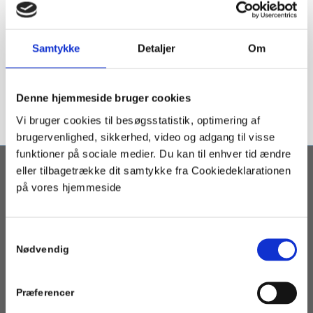
Samtykke
Detaljer
Om
Denne hjemmeside bruger cookies
Vi bruger cookies til besøgsstatistik, optimering af
brugervenlighed, sikkerhed, video og adgang til visse
funktioner på sociale medier. Du kan til enhver tid ændre
eller tilbagetrække dit samtykke fra Cookiedeklarationen
på vores hjemmeside
OM PORTALEN
Geotermi WebGIS-portalen er en interaktiv kortbaseret
geotermi portal som henvender sig til fjernvarmeselskaber,
Samtykkevalg
kommuner og andre med interesse i etablering af geotermisk
Nødvendig
varmeforsyning.
Præferencer