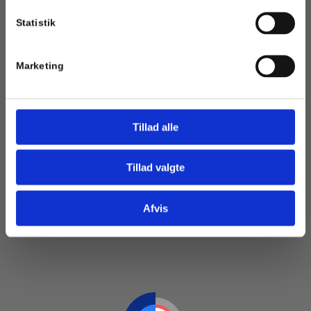
Statistik
BRUGERBETINGELSER
Følgende betingelser gælder for brug af frie data gennem
GEUS' hjemmesider. Ved brug accepterer du de betingelser og
Marketing
det ansvar, som påhviler brugeren i relation til GEUS.
Du opfordres derfor til at læse mere her om betingelserne,
inden data benyttes
Tillad alle
Tillad valgte
NYTTIGE LINKS
Afvis
www.geus.dk