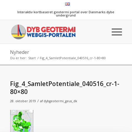
Interaktiv kortbaseret geotermi portal over Danmarks dybe
undergrund
Nyheder
Du er her:
Start
/
Fig_4_SamletPotentiale_040516_cr-1-80×80
Fig_4_SamletPotentiale_040516_cr-1-
80×80
/
28. oktober 2019
af
dybgeotermi_geus_dk