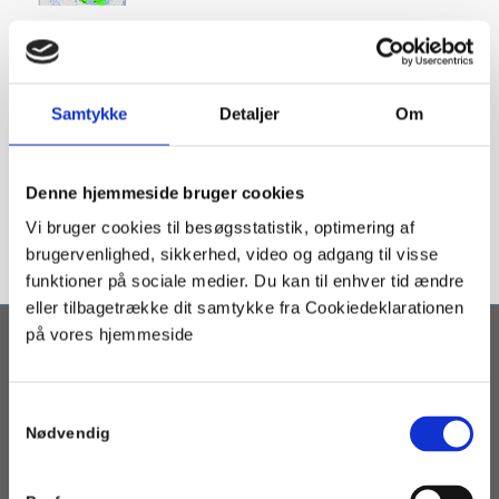
Share this entry
Samtykke
Detaljer
Om
Denne hjemmeside bruger cookies
Vi bruger cookies til besøgsstatistik, optimering af
brugervenlighed, sikkerhed, video og adgang til visse
funktioner på sociale medier. Du kan til enhver tid ændre
eller tilbagetrække dit samtykke fra Cookiedeklarationen
på vores hjemmeside
OM PORTALEN
Geotermi WebGIS-portalen er en interaktiv kortbaseret
Samtykkevalg
geotermi portal som henvender sig til fjernvarmeselskaber,
Nødvendig
kommuner og andre med interesse i etablering af geotermisk
varmeforsyning.