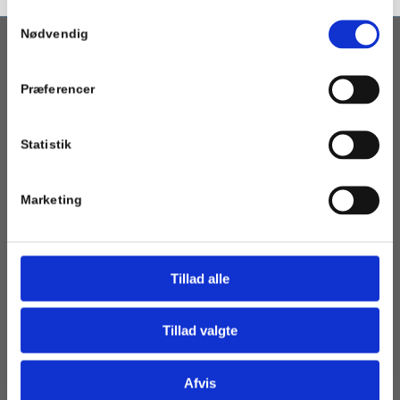
Samtykkevalg
Nødvendig
OM PORTALEN
Præferencer
Geotermi WebGIS-portalen er en interaktiv kortbaseret
geotermi portal som henvender sig til fjernvarmeselskaber,
kommuner og andre med interesse i etablering af geotermisk
Statistik
varmeforsyning.
Marketing
BRUGERBETINGELSER
Tillad alle
Følgende betingelser gælder for brug af frie data gennem
GEUS' hjemmesider. Ved brug accepterer du de betingelser og
det ansvar, som påhviler brugeren i relation til GEUS.
Tillad valgte
Du opfordres derfor til at læse mere her om betingelserne,
inden data benyttes
Afvis