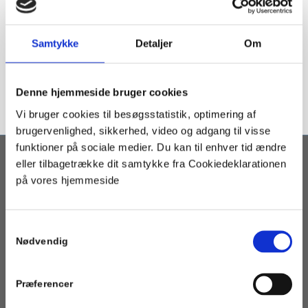
Samtykke
Detaljer
Om
Denne hjemmeside bruger cookies
Vi bruger cookies til besøgsstatistik, optimering af
brugervenlighed, sikkerhed, video og adgang til visse
funktioner på sociale medier. Du kan til enhver tid ændre
eller tilbagetrække dit samtykke fra Cookiedeklarationen
OM PORTALEN
på vores hjemmeside
Geotermi WebGIS-portalen er en interaktiv kortbaseret
geotermi portal som henvender sig til fjernvarmeselskaber,
Samtykkevalg
kommuner og andre med interesse i etablering af geotermisk
Nødvendig
varmeforsyning.
Præferencer