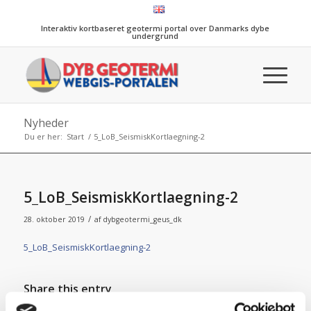
Interaktiv kortbaseret geotermi portal over Danmarks dybe
undergrund
Nyheder
Du er her:
Start
/
5_LoB_SeismiskKortlaegning-2
5_LoB_SeismiskKortlaegning-2
/
28. oktober 2019
af
dybgeotermi_geus_dk
5_LoB_SeismiskKortlaegning-2
Share this entry