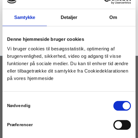
Samtykke
Detaljer
Om
Denne hjemmeside bruger cookies
Vi bruger cookies til besøgsstatistik, optimering af
brugervenlighed, sikkerhed, video og adgang til visse
funktioner på sociale medier. Du kan til enhver tid ændre
eller tilbagetrække dit samtykke fra Cookiedeklarationen
OM PORTALEN
på vores hjemmeside
Geotermi WebGIS-portalen er en interaktiv kortbaseret
geotermi portal som henvender sig til fjernvarmeselskaber,
kommuner og andre med interesse i etablering af geotermisk
Samtykkevalg
varmeforsyning.
Nødvendig
Præferencer