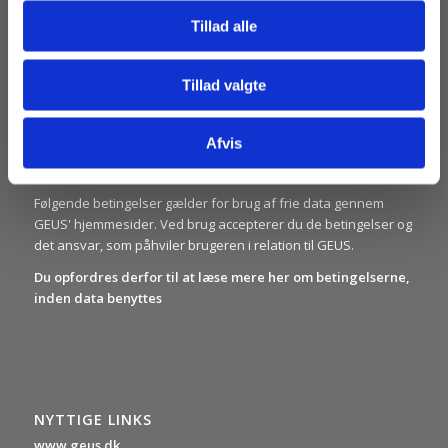
geotermi portal som henvender sig til fjernvarmeselskaber,
Tillad alle
kommuner og andre med interesse i etablering af geotermisk
varmeforsyning.
Tillad valgte
Afvis
BRUGERBETINGELSER
Følgende betingelser gælder for brug af frie data gennem
GEUS' hjemmesider. Ved brug accepterer du de betingelser og
det ansvar, som påhviler brugeren i relation til GEUS.
Du opfordres derfor til at læse mere her om betingelserne,
inden data benyttes
NYTTIGE LINKS
www.geus.dk