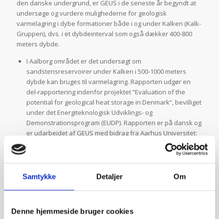
den danske undergrund, er GEUS i de seneste år begyndt at
undersøge og vurdere mulighederne for geologisk
varmelagring i dybe formationer både i og under Kalken (Kalk-
Gruppen), dvs. i et dybdeinterval som også dækker 400-800
meters dybde.
I Aalborg området er det undersøgt om
sandstensreservoirer under Kalken i 500-1000 meters
dybde kan bruges til varmelagring. Rapporten udgør en
del-rapportering indenfor projektet ”Evaluation of the
potential for geological heat storage in Denmark”, bevilliget
under det Energiteknologisk Udviklings- og
Demonstrationsprogram (EUDP). Rapporten er på dansk og
er udarbejdet af GEUS med bidrag fra Aarhus Universitet:
Læs mere om undersøgelse af de geologiske muligheder for
lagring af varmt vand i undergrunden ved Aalborg
Samtykke
Detaljer
Om
Projektet under navnet
‘HTES’
(High Temperature Energy
Storage) har til formål at demonstrere en ny
Denne hjemmeside bruger cookies
sæsonbestemt lagringsteknologi, ved at undersøge